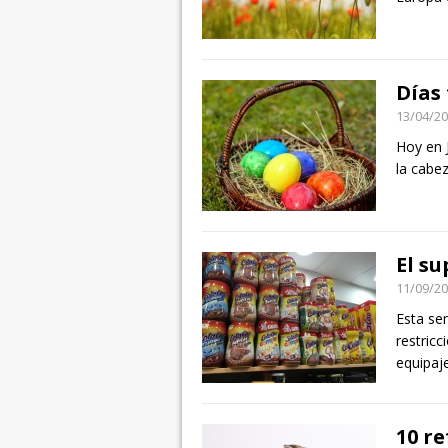
Días
13/04/2
Hoy en 
la cabe
El s
11/09/2
Esta se
restricc
equipaj
10 r