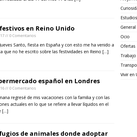
Curiosi
Estudio
 festivos en Reino Unido
General
017
// 0 Comentarios
Ocio
Jueves Santo, fiesta en España y con esto me ha venido a
Ofertas
za que no he escrito sobre las festividades en Reino
[…]
Trabajo
Transpo
Vivir en
upermercado español en Londres
016
// 0 Comentarios
mana regresé de mis vacaciones con la familia y con las
iones actuales en lo que se refiere a llevar líquidos en el
e
[…]
efugios de animales donde adoptar