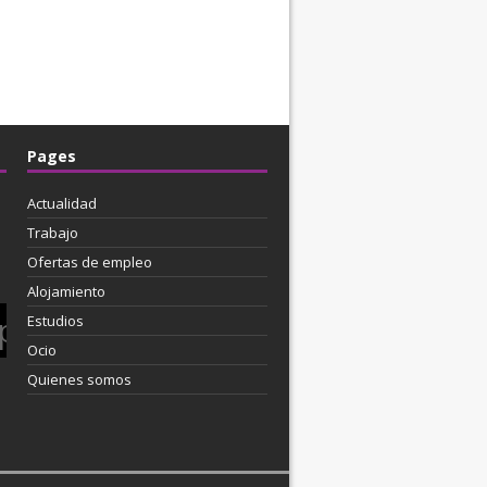
Pages
Actualidad
Trabajo
Ofertas de empleo
Alojamiento
pleo
Estudios
Ocio
Quienes somos