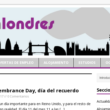
FERTAS DE EMPLEO
ALOJAMIENTO
ESTUDIOS
OC
Secci
mbrance Day, día del recuerdo
017
// 0 Comentarios
Actualid
un día importante para en Reino Unido, y para el resto de
Alojami
n realidad. El día 11 del mes 11 a las
[…]