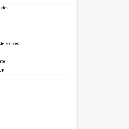
dades
s
 de empleo
rte
 UK