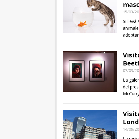
masc
15/03/2
Si llevá
animale
adoptar
Visit
Beet
07/03/2
La gale
del pre
McCurry
Visit
Lond
14/09/2
La revi