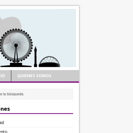
IO
QUIENES SOMOS
ones
ad
ento