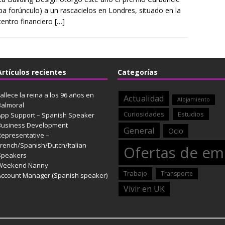
pa forúnculo) a un rascacielos en Londres, situado en la
 centro financiero
[…]
Artículos recientes
Categorías
allece la reina a los 96 años en
Actualidad
Alojamiento
Balmoral
Curiosidades
Estudios
App Support – Spanish Speaker
Business Development
General
Ocio
Representative –
French/Spanish/Dutch/Italian
Ofertas de em
Speakers
Weekend Nanny
Trabajo
Transporte
Account Manager (Spanish speaker)
Vivir en UK