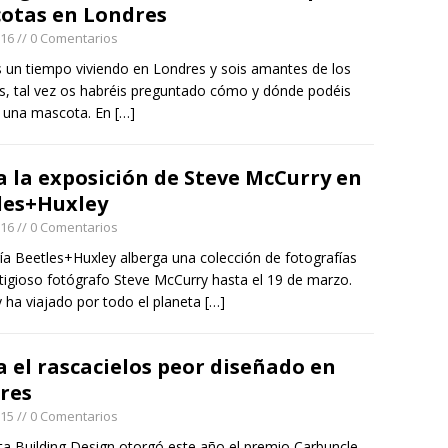
otas en Londres
016
// 0 Comentarios
is un tiempo viviendo en Londres y sois amantes de los
s, tal vez os habréis preguntado cómo y dónde podéis
 una mascota. En
[…]
a la exposición de Steve McCurry en
les+Huxley
016
// 0 Comentarios
ría Beetles+Huxley alberga una colección de fotografías
stigioso fotógrafo Steve McCurry hasta el 19 de marzo.
 ha viajado por todo el planeta
[…]
a el rascacielos peor diseñado en
res
015
// 0 Comentarios
sta Building Design otorgó este año el premio Carbuncle