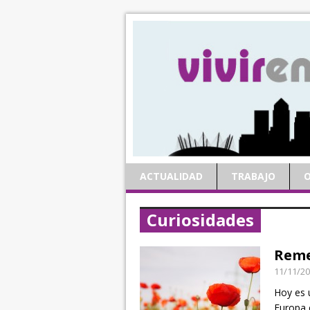
ACTUALIDAD
TRABAJO
O
Curiosidades
Reme
11/11/2
Hoy es 
Europa e