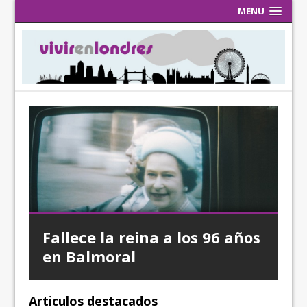
MENU
Fallece la reina a los 96 años
Remembrance Day, día del
Life in the UK – camino a la
Días festivos en Reino Unido
en Balmoral
recuerdo
nacionalidad británica
Articulos destacados