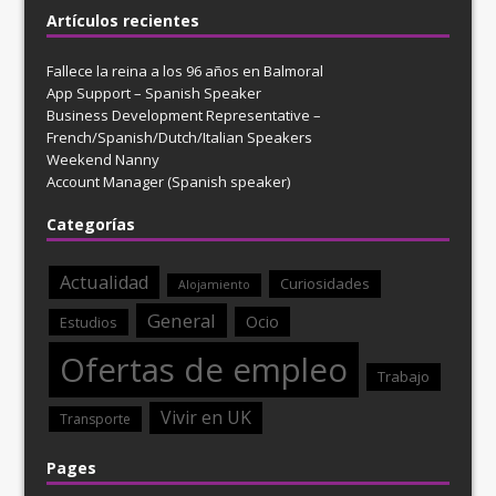
Artículos recientes
Fallece la reina a los 96 años en Balmoral
App Support – Spanish Speaker
Business Development Representative –
French/Spanish/Dutch/Italian Speakers
Weekend Nanny
Account Manager (Spanish speaker)
Categorías
Actualidad
Curiosidades
Alojamiento
General
Ocio
Estudios
Ofertas de empleo
Trabajo
Vivir en UK
Transporte
Pages